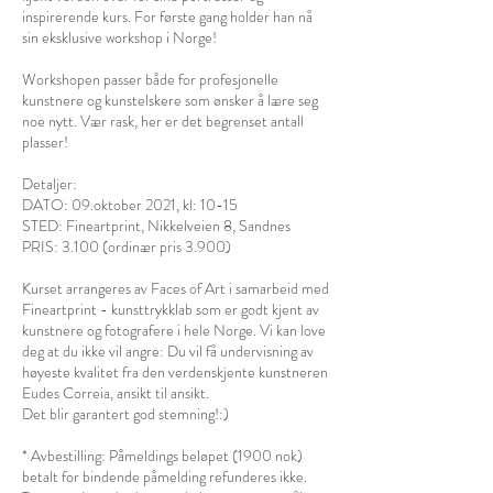
inspirerende kurs. For første gang holder han nå
sin eksklusive workshop i Norge!
Workshopen passer både for profesjonelle
kunstnere og kunstelskere som ønsker å lære seg
noe nytt. Vær rask, her er det begrenset antall
plasser!
Detaljer:
DATO: 09.oktober 2021, kl: 10-15
STED: Fineartprint, Nikkelveien 8, Sandnes
PRIS: 3.100 (ordinær pris 3.900)
Kurset arrangeres av Faces of Art i samarbeid med
Fineartprint - kunsttrykklab som er godt kjent av
kunstnere og fotografere i hele Norge. Vi kan love
deg at du ikke vil angre: Du vil få undervisning av
høyeste kvalitet fra den verdenskjente kunstneren
Eudes Correia, ansikt til ansikt.
Det blir garantert god stemning!:)
* Avbestilling: Påmeldings beløpet (1900 nok)
betalt for bindende påmelding refunderes ikke.