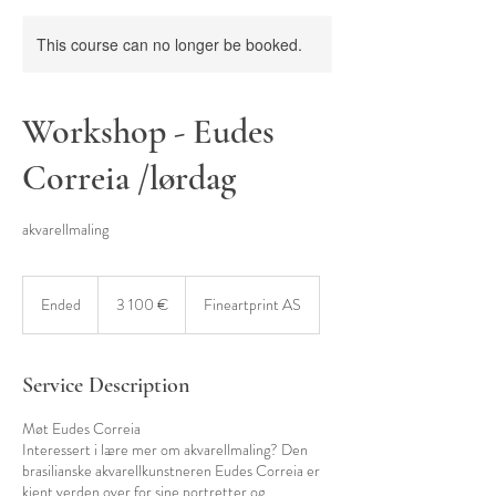
This course can no longer be booked.
Workshop - Eudes
Correia /lørdag
akvarellmaling
3 100
euro
Ended
E
3 100 €
Fineartprint AS
n
d
e
Service Description
d
Møt Eudes Correia
Interessert i lære mer om akvarellmaling? Den
brasilianske akvarellkunstneren Eudes Correia er
kjent verden over for sine portretter og